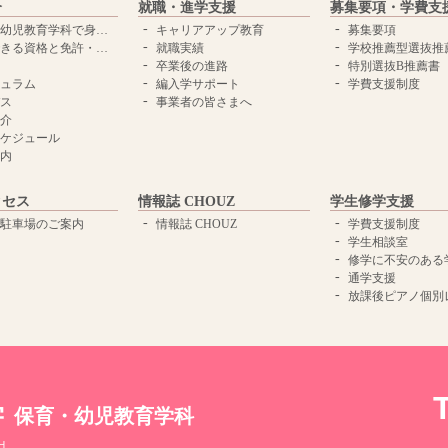
介
就職・進学支援
募集要項・学費支
児教育学科で身につく力
キャリアアップ教育
募集要項
きる資格と免許・学位
就職実績
学校推薦型選抜推
卒業後の進路
特別選抜B推薦書
ュラム
編入学サポート
学費支援制度
ス
事業者の皆さまへ
介
ケジュール
内
クセス
情報誌 CHOUZ
学生修学支援
駐車場のご案内
情報誌 CHOUZ
学費支援制度
学生相談室
修学に不安のある学生への
通学支援
放課後ピアノ個別
学
保育・幼児教育学科
H