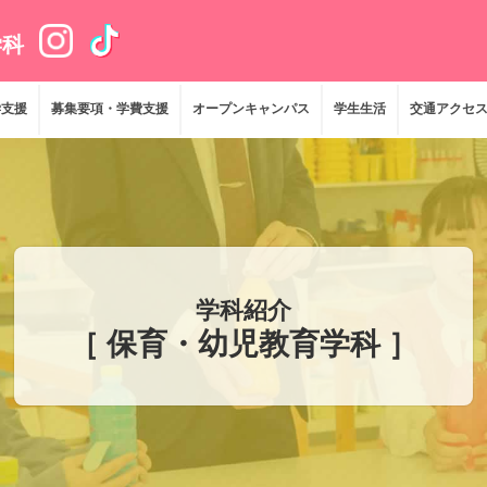
学科
学支援
募集要項・学費支援
オープンキャンパス
学生生活
交通アクセ
学科紹介
［ 保育・幼児教育学科 ］