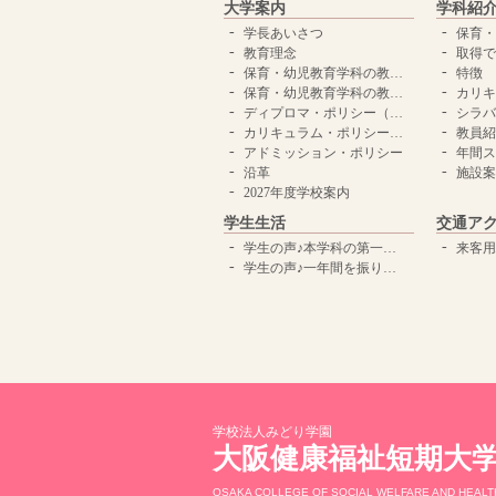
大学案内
学科紹
学長あいさつ
保育・幼
教育理念
取得で
保育・幼児教育学科の教育理念
特徴
保育・幼児教育学科の教育目標
カリキ
ディプロマ・ポリシー（卒業認定・学位授与の方針）
シラバ
カリキュラム・ポリシー（教育課程の編成の方針）
教員紹
アドミッション・ポリシー
年間ス
沿革
施設案
2027年度学校案内
学生生活
交通ア
学生の声♪本学科の第一印象と目標
来客用
学生の声♪一年間を振り返って
学校法人みどり学園
大阪健康福祉短期大
OSAKA COLLEGE OF SOCIAL WELFARE AND HEALT