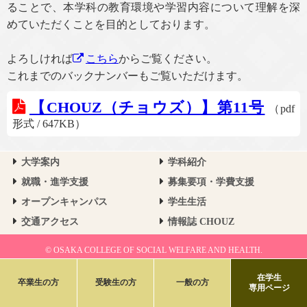
ることで、本学科の教育環境や学習内容について理解を深
めていただくことを目的としております。
よろしければ
こちら
からご覧ください。
これまでのバックナンバーもご覧いただけます。
【CHOUZ（チョウズ）】第11号
（pdf
形式 / 647KB）
大学案内
学科紹介
就職・進学支援
募集要項・学費支援
オープンキャンパス
学生生活
交通アクセス
情報誌 CHOUZ
© OSAKA COLLEGE OF SOCIAL WELFARE AND HEALTH.
在学生
卒業生の方
受験生の方
一般の方
専用ページ