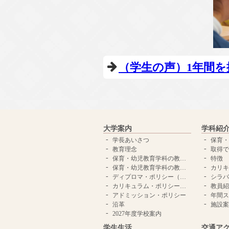
（学生の声）1年間
大学案内
学科紹
学長あいさつ
保育・幼
教育理念
取得で
保育・幼児教育学科の教育理念
特徴
保育・幼児教育学科の教育目標
カリキ
ディプロマ・ポリシー（卒業認定・学位授与の方針）
シラバ
カリキュラム・ポリシー（教育課程の編成の方針）
教員紹
アドミッション・ポリシー
年間ス
沿革
施設案
2027年度学校案内
学生生活
交通ア