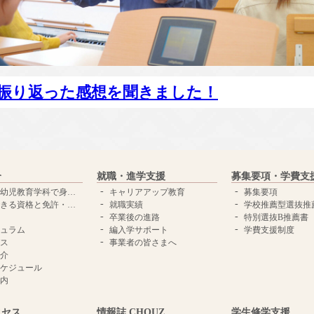
を振り返った感想を聞きました！
介
就職・進学支援
募集要項・学費支
児教育学科で身につく力
キャリアアップ教育
募集要項
きる資格と免許・学位
就職実績
学校推薦型選抜推
卒業後の進路
特別選抜B推薦書
ュラム
編入学サポート
学費支援制度
ス
事業者の皆さまへ
介
ケジュール
内
クセス
情報誌 CHOUZ
学生修学支援