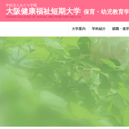
学校法人みどり学園
大阪健康福祉短期大学
保育・幼児教育
OSAKA COLLEGE OF SOCIAL WELFARE AND HEALTH
大学案内
学科紹介
就職・進