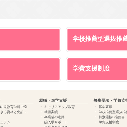
学校推薦型選抜推
学費支援制度
介
就職・進学支援
募集要項・学費支
児教育学科で身につく力
キャリアアップ教育
募集要項
きる資格と免許・学位
就職実績
学校推薦型選抜推
卒業後の進路
特別選抜B推薦書
ュラム
編入学サポート
学費支援制度